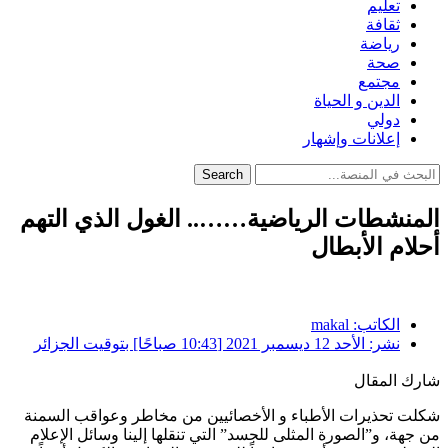
تعليم
ثقافة
رياضة
صحة
مجتمع
الدين و الحياة
دولي
إعلانات وإشهار
Search
المنشطات الرياضية…….. الغول الذي التهم
أحلام الأبطال
الكاتب:
makal
نشر:
الأحد 12 ديسمبر 2021 [10:43 صباحًا] بتوقيت الجزائر
شارك المقال
شكلت تحذيرات الأطباء و الأخصائيين من مخاطر وعواقب السمنة
من جهة، و”الصورة المثلى للجسد” التي تنقلها إلينا وسائل الإعلام