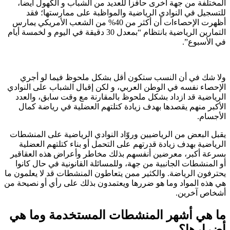
المختلفة من جهة أخرى حافزاً للعديد من الشباب و الكهول أيضاً،
للتسجيل في النوادي الرياضية والمواظبة على ممارستها؛ فقد
أظهرت الإحصاءات أن أكثر من 40% من الشعب الأمريكي يمارس
التمارين الرياضية بانتظام “بمعدل 30 دقيقة في اليوم و لخمسة أيام
في الأسبوع”.
ولا شك في أن النسب ستكون أقل بشكل ملحوظ فيما لو أجري
الإحصاء نفسه في الوطن العربي، و لكن إقبال الشباب على النوادي
الرياضية قد ازداد بشكل ملحوظ بالمقارنة مع وقت سابق، والعدد
الأكبر منهم يقصدها بهدف زيادة كتلتهم العضلية في رياضة كمال
الأجسام.
يقبل البعض من الرياضيين وروّاد النوادي الرياضية على المنشطات
الرياضية بهدف زيادة قدرتهم على التحمل أو بناء كتلتهم العضلية
بسرعة أكبر، معرضين أنفسهم بذلك مخاطر وأعراض هذه العقاقير
أو المنشطات الجانبية من جهة، وللمسائلة القانونية في حال كانوا
يحترفون الرياضة. والكثير ممن يتعاطون المنشطات قد لا يعلمون ما
هي هذه المواد وما هو ضررها ويعتمدون بذلك على رأي أو نصيحة من
أشخاص آخرين.
ما هي أشهر المنشطات المستخدمة وما هي
أضرارها؟