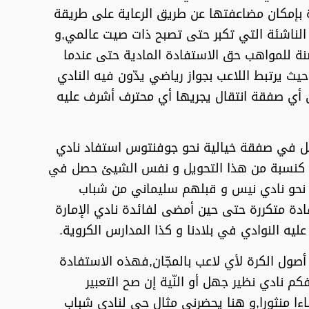
ة بإمكان مضاعفتها عن طريق الرعاية على طريقة
الناشئة التي تكبر حتى تصبح ذات صيت عالمي,و
ضنة للمواهب حق الاستفادة المادية حتى عندما
يث يرتبط اللاعب بجواز رياضي يدّون فيه النادي
ن أي صفقة انتقال يجريها أي محترف أشرف عليه
تقل في صفقة خيالية نحو جوفنتوس استفاد نادي
خم كنسبة من هذا التحويل و نفس الشيئ حصل في
وي نحو نادي نيس و قبلهم سليماني من شباب
فادة متكررة حتى حين أمضى لفائدة نادي الإمارة
ليه النوادي في بلادنا و كذا المدارس الكروية.
ول الكرة لأي لاعب بالمجّان,فهذه الاستفادة
 نادي نظير جهل أو النّية إن صح التعبير
 منثورا,و هنا يحضرني مثال حي لنادي شباب