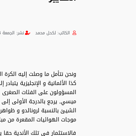
الكاتب:
لكحل محمد
نشر:
الجمعة 24 ديسمبر 2021 [15:35 مساءً] بتوقيت الجزائر
ونحن نتأمل ما وصلت إليه الكرة ال
كذا الألمانية و الإنجليزية يتبادر 
المسؤولون على الفئات الصغرى ف
ميسي, يرجع بالدرجة الأولى إلى ا
الشيئ بالنسبة لرونالدو و ظواهر 
موجات الهوائيات المقعرة من مبار
فالاستثمار في تلك الأندية حقا 