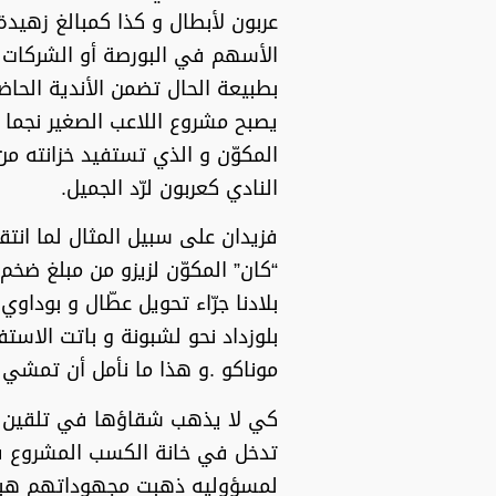
عربون لأبطال و كذا كمبالغ زهيد
الأسهم في البورصة أو الشركات 
بطبيعة الحال تضمن الأندية الحا
يصبح مشروع اللاعب الصغير نجما ح
المكوّن و الذي تستفيد خزانته م
النادي كعربون لرّد الجميل.
فزيدان على سبيل المثال لما ان
“كان” المكوّن لزيزو من مبلغ ض
بلادنا جرّاء تحويل عطّال و بودا
بلوزداد نحو لشبونة و باتت الاست
موناكو .و هذا ما نأمل أن تمشي ع
كي لا يذهب شقاؤها في تلقين أص
تدخل في خانة الكسب المشروع فكم
لمسؤوليه ذهبت مجهوداتهم هباءا