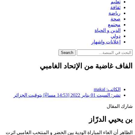
تعليم
ثقافة
رياضة
صحة
مجتمع
الدين و الحياة
دولي
إعلانات وإشهار
Search
الفاف غاضبة من الإتحاد الغامبي
الكاتب:
makal
نشر:
السبت 01 يناير 2022 [14:53 مساءً] بتوقيت الجزائر
شارك المقال
بن يحيي الدرّاز
الظاهر أن الغاء المباراة الودية بين الخضر و المنتخب الغامبي اثرت