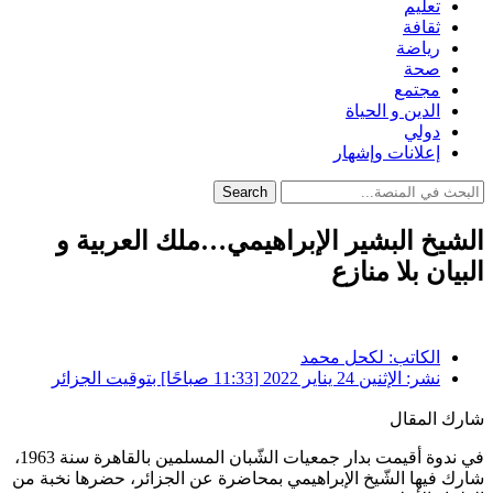
تعليم
ثقافة
رياضة
صحة
مجتمع
الدين و الحياة
دولي
إعلانات وإشهار
Search
الشيخ البشير الإبراهيمي…ملك العربية و
البيان بلا منازع
الكاتب:
لكحل محمد
نشر:
الإثنين 24 يناير 2022 [11:33 صباحًا] بتوقيت الجزائر
شارك المقال
في ندوة أقيمت بدار جمعيات الشّبان المسلمين بالقاهرة سنة 1963،
شارك فيها الشّيخ الإبراهيمي بمحاضرة عن الجزائر، حضرها نخبة من