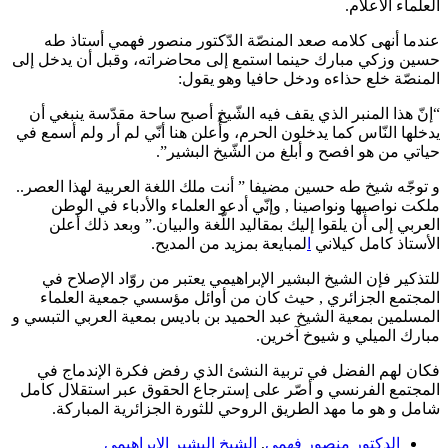
العلماء الأعلام.
عندما أنهى كلامه صعد المنصّة الدّكتور منصور فهمي أستاذ طه
حسين وزكي مبارك حينما استمع إلى محاضراته، وقبل أن يدخل إلى
المنصّة خلع حذاءه ودخل حافيا وهو يقول:
“إنّ هذا المنبر الذي يقف فيه الشّيخ أصبح ساحة مقدّسة ينبغي أن
يدخلها النّاس كما يدخلون الحرم، وأُعلن هنا أنّي لم أر ولم أسمع في
حياتي من هو افصح و أبلغ من الشّيخ البشير”.
و توجّه شيخ طه حسين مضيفا ” أنت ملك اللغة العربية لهذا العصر..
ملكت نواصيها ونواصينا , وإنّي أدعو العلماء والأدباء في الوطن
العربي إلى أن يلقوا إليك بمقاليد اللّغة والبيان.” وبعد ذلك أعلن
الأستاذ كامل كيلاني
ا
لمبايعة بمزيد من المديح.
للتذكير فإن الشيخ البشير الإبراهيمي يعتبر من روّاد الإصلاح في
المجتمع الجزائري , حيث كان من أوائل مؤسسي جمعية العلماء
المسلمين بمعية الشيخ عبد الحميد بن باديس بمعية العربي التبسي و
مبارك الميلي و شيوخ آخرين.
فكان لهم الفضل في تربية النشئ الذي رفض فكرة الإندماج في
المجتمع الفرنسي و أصّر على إسترجاع الحقوق عبر استقلال كامل
شامل و هو ما مهد الطريق الروحي للثورة الجزائرية المباركة.
الدكتور منصور فهمي
,
الشيخ البشير الإبراهيمي