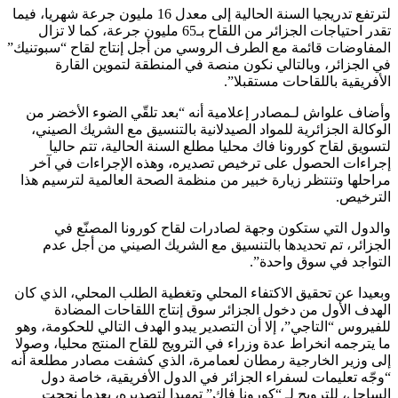
لترتفع تدريجيا السنة الحالية إلى معدل 16 مليون جرعة شهريا، فيما
تقدر احتياجات الجزائر من اللقاح بـ65 مليون جرعة، كما لا تزال
المفاوضات قائمة مع الطرف الروسي من أجل إنتاج لقاح “سبوتنيك”
في الجزائر، وبالتالي نكون منصة في المنطقة لتموين القارة
الأفريقية باللقاحات مستقبلا”.
وأضاف علواش لـمصادر إعلامية أنه “بعد تلقّي الضوء الأخضر من
الوكالة الجزائرية للمواد الصيدلانية بالتنسيق مع الشريك الصيني،
لتسويق لقاح كورونا فاك محليا مطلع السنة الحالية، تتم حاليا
إجراءات الحصول على ترخيص تصديره، وهذه الإجراءات في آخر
مراحلها وتنتظر زيارة خبير من منظمة الصحة العالمية لترسيم هذا
الترخيص.
والدول التي ستكون وجهة لصادرات لقاح كورونا المصنّع في
الجزائر، تم تحديدها بالتنسيق مع الشريك الصيني من أجل عدم
التواجد في سوق واحدة”.
وبعيدا عن تحقيق الاكتفاء المحلي وتغطية الطلب المحلي، الذي كان
الهدف الأول من دخول الجزائر سوق إنتاج اللقاحات المضادة
للفيروس “التاجي”، إلا أن التصدير يبدو الهدف التالي للحكومة، وهو
ما يترجمه انخراط عدة وزراء في الترويج للقاح المنتج محليا، وصولا
إلى وزير الخارجية رمطان لعمامرة، الذي كشفت مصادر مطلعة أنه
“وجّه تعليمات لسفراء الجزائر في الدول الأفريقية، خاصة دول
الساحل، للترويج لـ “كورونا فاك” تمهيدا لتصديره، بعدما نجحت