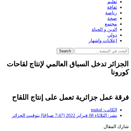
تعليم
ثقافة
رياضة
صحة
مجتمع
الدين و الحياة
دولي
إعلانات وإشهار
Search
الجزائر تدخل السباق العالمي لإنتاج لقاحات
كورونا
فرقة عمل جزائرية تعمل على إنتاج اللقاح
الكاتب:
makal
نشر:
الثلاثاء 08 فبراير 2022 [7:47 صباحًا] بتوقيت الجزائر
شارك المقال