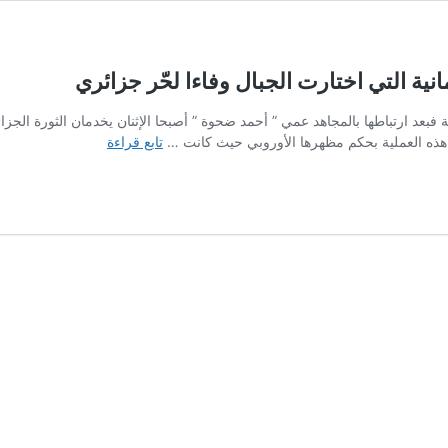
ة التي اختارت الجبال وفاءا لحّر جزائري
ية فبعد ارتباطها بالمجاهد عمي ” أحمد ضحوة ” أصبحا الإثنان يخدمان الثورة الجز
مذكرات
 هذه العملية بحكم مظهرها الأوروبي حيث كانت …
تابع قراءة
المجاهدة
زهرة
تكتب
بماء
الذهب…
الألمانية
التي
اختارت
الجبال
وفاءا
لحّر
جزائري