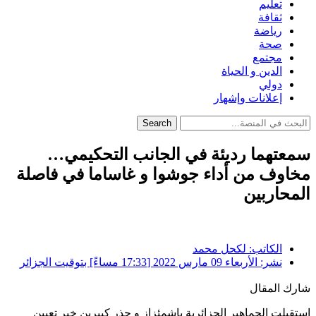
تعليم
ثقافة
رياضة
صحة
مجتمع
الدين و الحياة
دولي
إعلانات وإشهار
Search
سمعتهما رديئة في الجانب التحكيمي…
مخاوف من أداء جوشوا و غاساما في فاصلة
المحاربين
الكاتب:
لكحل محمد
نشر:
الأربعاء 09 مارس 2022 [17:33 مساءً] بتوقيت الجزائر
شارك المقال
استقبلت الجماهير الجزائرية باشمئزاز و حذر كبيرين خبر تعيين