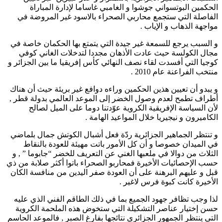
الحكمين البوتسواني جوشوا و الغامبي غاساما لإدارة المباراة
الفاصلة التي ستجمع محاربي الصحراء بالاسود غير المروضة في
مواجهة الذهاب و الإياب .
و السبب يرجع للسمعة غير جيدة التي يتمتع بها الحكمان خاصة في
مجال الكولسة حيث عادت الأذهان مجددا لتدخلات الغاني كوفي
كوجيا التي أفسدت لقاء نصف النهائي كأس إفريقيا ما بين الجزائر و
منتخب الفراعنة عام 2010 .
و يبدو أن تعيين هذين الحكمين وراءه دوافع غير بريئة حيث أن هناك
أطراف تطمح لعدم وصول الخضر إلى الموعد العالمي بدولة قطر ,
لأن السياسة الإفريقية الكروية عوّدتنا دوما على الميل لصالح
الكاميرون و نيجيريا خلال المواعيد الهامة .
و تنتظر الجماهير الجزائرية ردّة فعل أشبال الكوتش جمال بلماضي
في الميدان خصوصا و أن كل الأمور باتت مهيئة للعودة بالنقاط
الثلاث من دوالا في ملعبها الغني عن التعريف للخضر “جابوما ” , و
حسب الإحصائيات الأخيرة فمحاربو الصحراء باتوا أكثر صلابة من ذي
قبل و عليهم البرهنة على أن العودة صفر اليدين من منافسة الكان
الأخيرة كانت كبوة فرس لاغير .
لذا وجب تظافر جهود الجميع بما في ذلك الطاقم الفني الذي عليه
حسن إختيار عناصر التشكيلة التي ستخوض هذه الملحمة الكروية
التي ينتظر الجمهور الجزائري نتائجها بفارغ الصبر , فالموعد الحاسم