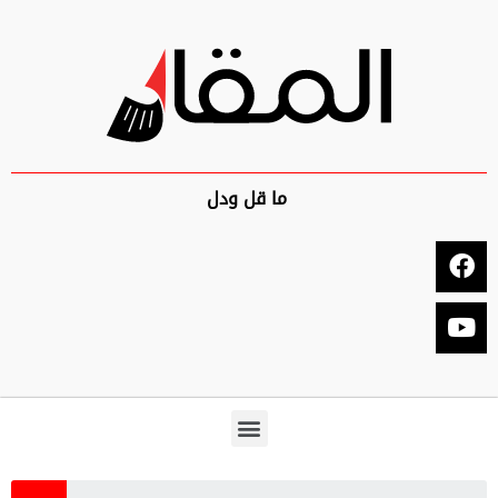
ما قل ودل