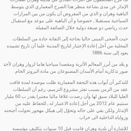
الإنذار عن مدى بشاعة منظر هذا الصرح المعماري الذي يتوسط
الباهية وهران و الذي من المفروض أن يكون من بين المزارات
السياحية مستقبلا , خصوصا و أن الباهية على موعد مع استقبال
حدث رياضي ذو صبغة دولية خلال الصائفة المقبلة .
حيث اأضحى المبنى حاليا بحاجة إلى التفاتة جادة من السلطات
المحلية من أجل إعادة الإعتبار لتاريخ المدينة علما أن تاريخ تشييده
يعود إلى سنة 1886.
و يعّد من أبرز المعالم الأثرية ومقصدا سياحيا هاما لزوار وهران لأخذ
صور تذكارية أمام الأسدان المصنوعان من مادة البرونز الخام .
للتذكير أن أبواب هذه التحفة المعمارية ظلت موصدة لمدة فاقت
عقد من الزمن بسبب تعثر مشروع الترميم، رغم أن السلطات
العليا للبلاد سبق لها وأن رصدت غلافا ماليا معتبرا يقدر ب 60 مليار
سنتيم عام 2012 من أجل إعادة الاعتبار له , للحفاظ عليه من
الإندثار ولكن بقي على حاله وتحوّل إلى هيكل مهجور تحولت أجنحته
وزواياه الداخلية الى خراب .
للإشارة أن بلدية وهران قامت قبل 10 سنوات بتكليف مؤسسة