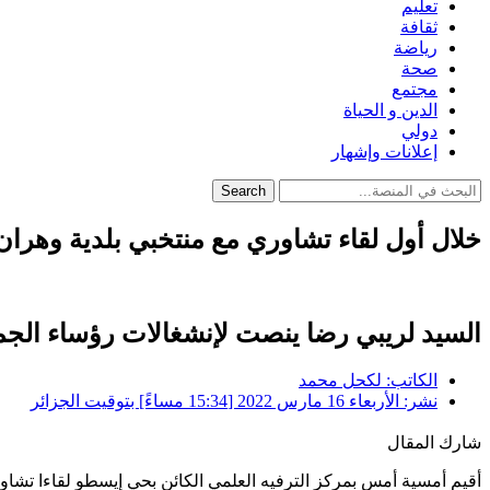
تعليم
ثقافة
رياضة
صحة
مجتمع
الدين و الحياة
دولي
إعلانات وإشهار
Search
خلال أول لقاء تشاوري مع منتخبي بلدية وهران
السيد لريبي رضا ينصت لإنشغالات رؤساء الجم
الكاتب:
لكحل محمد
نشر:
الأربعاء 16 مارس 2022 [15:34 مساءً] بتوقيت الجزائر
شارك المقال
أقيم أمسية أمس بمركز الترفيه العلمي الكائن بحي إيسطو لقاءا تشاوري