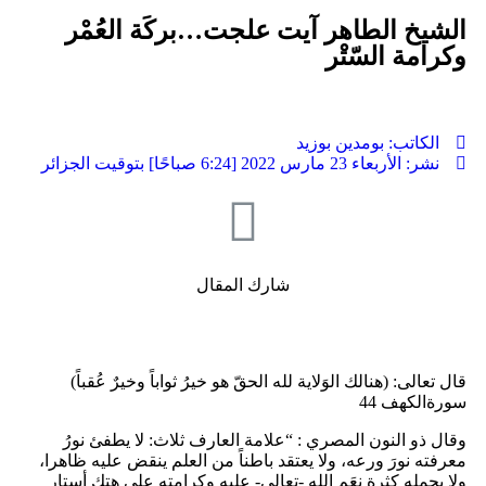
الشيخ الطاهر آيت علجت…بركَة العُمْر
وكرامة السّتْر
الكاتب:
بومدين بوزيد
نشر:
الأربعاء 23 مارس 2022 [6:24 صباحًا] بتوقيت الجزائر
شارك المقال
قال تعالى: (هنالك الوَلاية لله الحقّ هو خيرُ ثواباً وخيرٌ عُقباً)
سورةالكهف 44
وقال ذو النون المصري : “علامة العارف ثلاث: لا يطفئ نورُ
معرفته نورَ ورعه، ولا يعتقد باطناً من العلم ينقض عليه ظاهرا،
ولا يحمله كثرة نعَم الله -تعالى- عليه وكرامته على هتك أستار