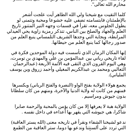
محارم الله تعالى”.
كلما التقيت مع شيخنا ولي الله الطاهر آيت علجت أشعر
بالإطمئنان فابتسامته تضفي عليه خشوعا ومحبة وتتمنى لو
يطول الجلوس معه، تقرأ في قسمات وجهه النير المتنور تاريخ
العلم والجهاد والصلح بين الناس، تتذكر رمزية زاوية يحي العيدلي
المرابطة، وبجاية التي وجدها الشريف التلمساني ينبع العلم من
صدور رجالها كما ينبع العلم من حيطانها.
إنها المكان الزمان الذي تأسست فيه دولة الموحدين فكرة في
لقاء تاريخي رباني بين عبدالمؤمن بن علي والمهدي بن تومرت،
وهي اليوم القرون الذي التقى فيه الأئمة الأربعة (عبدالرحمان
الثعالبي ومحمد بن عبدالكريم المغيلي وأحمد زروق وبن يوسف
الملياني).
يجمع هولاء الولاية بفتح الواو (النصرة والفتح الرباني) وبكسرها
فمنهم من كانت له ولاية الدنيا والآخرة، ومنهم من كان سلطانا
بدون جيوش ومراسيم .
الولاية هبة لا يعرفها إلا من كان يؤمن بالمحبة والرحمة صابرا
شاكرا، هي جيوشه التي يقهر بها أعداءه في داخل نفسه .
ندعو لشيخنا الشفاء ونقرأ في تاريخه معنى (الله يستر العاقبة)
التي تردد على ألسنتنا وندعو بها دوما، ستر العاقبة من الطمع