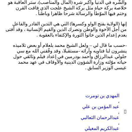
والشّره في الدنيا وأكبر شره (المال والمناصب)، ستر العاقبة هو
خلاصة بركة حياة مثل بركة الشيخ علجت الذي فاقت القرن
وختم فيها الموّطأ والرسالة شرحا ظاهرا وباطناً .
إنها (الولاية بفتح الواو وكسرها) التي هي التدين القادر والفاعل
من أجل الأخوة والوطن ونصرك الدين والقيم الإنسانية ، وقد أفتى
بعدم إعدام الذين خانوا الثورة والإكتفاء بالعقوبة .
-حسب ما قال لي – ولعل الشيخ محمد بلعلام أو بعض تلاميذه
ينشرون لنا فتاويه وآرائه -مستقبلا، وقد وفّقني الله مع سي
جلولي عبدالرزاق وأحمد بودرمين في إعداد فيلم وثائقي حول
حياته موّلته وزارة الشؤون الدينية والأوقاف في عهد محمد
عيسى الوزير السابق .
المهدي بن تومرت
,
عبد المؤمن بن علي
,
عبدالرحمان الثعالبي
,
عبدالكريم المغيلي