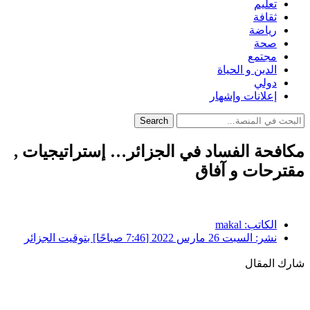
تعليم
ثقافة
رياضة
صحة
مجتمع
الدين و الحياة
دولي
إعلانات وإشهار
Search
مكافحة الفساد في الجزائر… إستراتيجيات ,
مقترحات و آفاق
الكاتب:
makal
نشر:
السبت 26 مارس 2022 [7:46 صباحًا] بتوقيت الجزائر
شارك المقال