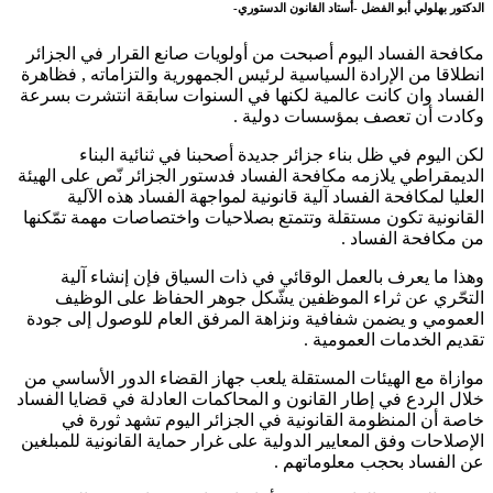
الدكتور بهلولي أبو الفضل -أستاد القانون الدستوري-
مكافحة الفساد اليوم أصبحت من أولويات صانع القرار في الجزائر
انطلاقا من الإرادة السياسية لرئيس الجمهورية والتزاماته , فظاهرة
الفساد وان كانت عالمية لكنها في السنوات سابقة انتشرت بسرعة
وكادت أن تعصف بمؤسسات دولية .
لكن اليوم في ظل بناء جزائر جديدة أصحبنا في ثنائية البناء
الديمقراطي يلازمه مكافحة الفساد فدستور الجزائر نّص على الهيئة
العليا لمكافحة الفساد آلية قانونية لمواجهة الفساد هذه الآلية
القانونية تكون مستقلة وتتمتع بصلاحيات واختصاصات مهمة تمّكنها
من مكافحة الفساد .
وهذا ما يعرف بالعمل الوقائي في ذات السياق فإن إنشاء آلية
التحّري عن ثراء الموظفين يشّكل جوهر الحفاظ على الوظيف
العمومي و يضمن شفافية ونزاهة المرفق العام للوصول إلى جودة
تقديم الخدمات العمومية .
موازاة مع الهيئات المستقلة يلعب جهاز القضاء الدور الأساسي من
خلال الردع في إطار القانون و المحاكمات العادلة في قضايا الفساد
خاصة أن المنظومة القانونية في الجزائر اليوم تشهد ثورة في
الإصلاحات وفق المعايير الدولية على غرار حماية القانونية للمبلغين
عن الفساد بحجب معلوماتهم .