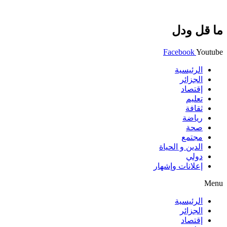
ما قل ودل
Facebook
Youtube
الرئيسية
الجزائر
إقتصاد
تعليم
ثقافة
رياضة
صحة
مجتمع
الدين و الحياة
دولي
إعلانات وإشهار
Menu
الرئيسية
الجزائر
إقتصاد