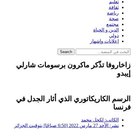
تعليم
ثقافة
رياضة
صحة
مجتمع
الدين و الحياة
دولي
إعلانات وإشهار
Search
زاخاروفا تذّكر ماكرون برسومات شارلي
إيبدو
الرسم الكاريكاتوري الذي أثار الجدل في
فرنسا
الكاتب:
لكحل محمد
نشر:
الأحد 27 مارس 2022 [6:50 صباحًا] بتوقيت الجزائر