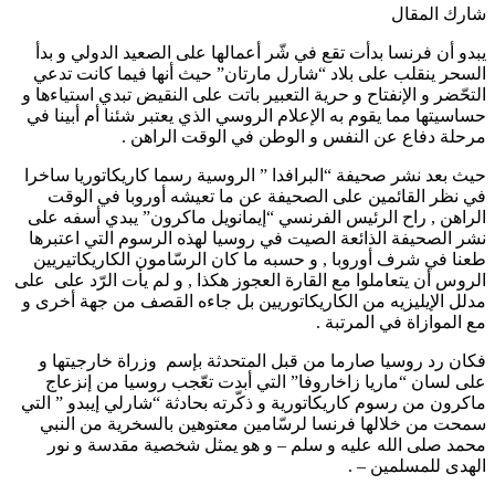
شارك المقال
يبدو أن فرنسا بدأت تقع في شّر أعمالها على الصعيد الدولي و بدأ
السحر ينقلب على بلاد “شارل مارتان” حيث أنها فيما كانت تدعي
التحّضر و الإنفتاح و حرية التعبير باتت على النقيض تبدي استياءها و
حساسيتها مما يقوم به الإعلام الروسي الذي يعتبر شئنا أم أبينا في
مرحلة دفاع عن النفس و الوطن في الوقت الراهن .
حيث بعد نشر صحيفة “البرافدا ” الروسية رسما كاريكاتوريا ساخرا
في نظر القائمين على الصحيفة عن ما تعيشه أوروبا في الوقت
الراهن , راح الرئيس الفرنسي “إيمانويل ماكرون” يبدي أسفه على
نشر الصحيفة الذائعة الصيت في روسيا لهذه الرسوم التي اعتبرها
طعنا في شرف أوروبا , و حسبه ما كان الرسّامون الكاريكاتيريين
الروس أن يتعاملوا مع القارة العجوز هكذا , و لم يأت الرّد على على
مدلل الإيليزيه من الكاريكاتوريين بل جاءه القصف من جهة أخرى و
مع الموازاة في المرتبة .
فكان رد روسيا صارما من قبل المتحدثة بإسم وزراة خارجيتها و
على لسان “ماريا زاخاروفا” التي أبدت تعّجب روسيا من إنزعاج
ماكرون من رسوم كاريكاتورية و ذكّرته بحادثة “شارلي إيبدو ” التي
سمحت من خلالها فرنسا لرسّامين معتوهين بالسخرية من النبي
محمد صلى الله عليه و سلم – و هو يمثل شخصية مقدسة و نور
الهدى للمسلمين – .