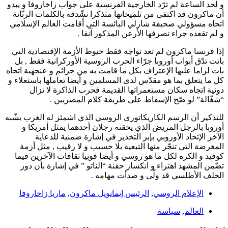
و لحد الساعة لم ترّد الخارجية الفرنسية على جواب زاخاروفا و يبدو
أن ماكرون قد اكتفى من تلميحاتها متذكرا تشّدقه بالكلمات الرنّانة
اتجاه مسؤولي صحيفة شارلي البائسة التي أقامت العالم الإسلامي
و لم تقعده جراء تصرفها الأرعن المذكور آنفا .
إذا فرنسا ماكرون لم تعد تواجه فقط خيوط الأزمة الإقتصادية التي
باتت تدّق أبواب أوروبا جرّاء الحرب الروسية الأوركرانية فقط , بل
بات لزاما عليها الإعتراف بكل ما قامت به من جرائم و عنجهية اتجاه
كل ما يتعلق بما هو مقدّس لدى المسلمين و أيضا تعاملها باستعلاء و
دونية اتجاه سكان مستعمراتها القديمة فحرب الذاكرة لا تزال
“شغّالة” لو صّح الإسقاط على طريقة كلام المصريين .
للتذكير أن الرسم الكاريكاتوري الروسي الذي اشمئز له الغرب يشّبه
أوروبا بالرجل المريض الذي يحقنه رجلان أحدهما يمثل أمريكا و
الآخر الإتحاد الأوروبي بإبر التخذير في إشارة ضمنية للدعاية
المغرضة التي تنجّر منها التبعية بلا حسيب و لا رقيب , مثل أزمة
كوفيد و الكره لكل ما هو روسي و أيضا فوبيا ثقافات الآخرين فيما
تضّمن المشهد اهتراء و انكسار حقنة “الناتو ” في إشارة بأن دور
الحلف الأطلسي قد ولّى و صدأت مهامه .
الإعلام الروسي
,
الرئيس إيمانويل ماكرون
,
ماريا زاخاروفا
العالم
,
سياسة