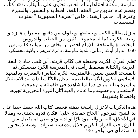
بماوسة , مكتبة اقتناها بماله الخاص تحتوي على ما يقارب 500 كتاب
وتضم عدة عناوين في الفقه، اللغة، الخطابة والتفسير، والسيرة
وغيرها إلى جانب أرشيف خاص “بجريدة الجمهورية ” سنوات
السبعينيات .
مازال يطالع الكتب ويتصفحها ويطوف بين دفتيها معتبرا إياها زاد و
رياضة فكرية كما له مجموعة كثيرة من الخطب والدروس
المختصرة والمنقحة , الإمام لخضر بن يخلف من مواليد 13 مارس
1950 بدوار أولاد زماني، بلدية ماوسة، دائرة غريس، ولاية معسكر.
تعلم القرآن الكريم وحفظه في كتّاب قريته، أين تلقى مبادئ اللغة
العربية والكتابة بمسقط رأسه، في المدرسة الحّرة بمعسكر، ثم
بالمسجد العتيق بسيق، فالمدرسة الحّرة (بفاس) بالمغرب وبالمعهد
الإسلامي لتكوين الأئمة بالعاصمة , دخل بالكتّاب آنذاك بعد الاستقلال
مباشرة وقلبه ينزف دما لما شاهده في طفولته من همجية
الاستعمار و وحشيته وما عاناه والديه إبّان الثورة التحريرية تجويعا
وإقصاءًا وتشريدا.
هذه الذكريات لا تزال راسخة بذهنه فحفظ كتاب الله حفظا جيدا على
يد الشيخ المرحوم “الحاج حمايدي علي” فكان قدوة يحتذى به ومثالا
في الأخلاق، الصبر والصمود بارّا لوالديه وهو صبي لم يكتمل سن
البلوغ , ختم القرآن الكريم خلال مدة ستة سنوات، وسنه لا يتجاوز
16 سنة أي في أواخر 1967.