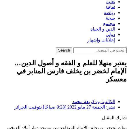
تعليم
ثقافة
رياضة
صحة
مجتمع
الدين و الحياة
دولي
إعلانات وإشهار
Search
يعتبر منهلا للعلم و الفقه و أصول الدين…
الإمام لخضر بن يخلف فارس المنابر في
معسكر
الكاتب:
بن كربعة محمد
نشر:
الجمعة 27 مايو 2022 [9:28 صباحًا] بتوقيت الجزائر
شارك المقال
يملك لخضر بن يخلف الإمام المتقاعد من مسجد دوار أولاد العوفي