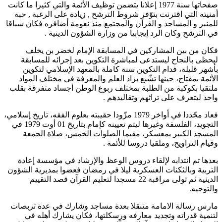
صفحاتها سنة 1977 إعلانا يتضمن توظيف الأئمة والتي كثيرا ما كانت
أمنيته التي اقترنت بتوّفر شروط الترشح , زيادة على الرغبة , حبه
للمنبر و المساجد و القرآن والمجتمع منذ نعومة أضافره فكان سباقا
في الترشح وكان الرد إيجابيا من وزارة الشؤون الدينية .
فكان من بين المشاركين في المسابقة الإمام لخضر بن يخلف
ليحظى بالنجاح ليستدعى لمباشرة التكوين بعد إجرائه للمسابقة
بأشهر قليلة، فدام التكوين سنة كاملة بالمعهد الإسلامي لتكوين
الأئمة بمفتاح، حينها تشّبع بزاد العلم والمعرفة في مختلف المواد
ملتقيا بكوكبة من الطلبة بمختلف ربوع الوطن أجساد متفرقة بقلب
واحد ليتعرف على تراثهم وتقاليدهم .
فعاد مجّددا في أواخر 1979 مزّودا حقيبته بعلوم الفقه، تاريخ إسلامي،
التجويد، الفلسفة وغيرها ليتم تعيينه كإمام بتاريخ 01 أوت 1979 في
المسجد الكبير بمعسكر، مقيما الصلوات الخمس، صلاة الجمعة
وقيام التراويح، وملقيا دروسا للأئمة .
بعدها تم انتدابه لإلقاء دروس الوعظ والإرشاد في مؤسسة إعادة
التربية وبالثكنات العسكرية ليلا في رمضان فعضوا بمديرية الشؤون
الدينية ثم تولى مراقبة 22 مسجدا لتعليم القرآن قصد التقييم
والتوجيه.
مارس رسالة الامامة متنقلا بعدة مساجد وشارك في عدة تربصات
لتنمية قدراته وتجديد معارفه ورسكلتها، فكان يشارك أهله في