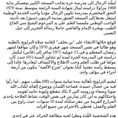
ليشّد الرحال إلى مدرسة حرة بجانب المسجد الكبير بمعسكر بداية
1968 مزاولا دراسته لينال شهادة السنة الرابعة متوسط. سنة 1970
التحق المخضرم بمدرسة تكوين الرجال مؤديا واجب الخدمة الوطنية
لينتقل بعدها إلى المسجد العتيق بمدينة الزيتون (سيق) بعد تأديته
الواجب الوطني ملتمسا العلم على يد المرحوم الشيخ سي الحاج
الطيب بويجرة الإمام والقاضي حاملا رسالة التحرير إلى جيل
التعمير.
فوقع خلالها الانتقاء على “بن يخلف” لإقامة صلاة التراويح بالطلبة
وهو طالبا في نفس المسجد شهر فيفري 1970 وكان موافقا لشهر
رمضان المعظم و في 13 جويلية 1971 سافر إلى (فاس) ليكمل
دراسته في المدرسة الحرة لمدة لم تتجاوز السنة (01) حيث كان
مولعا في طلب العلم وحب الاطلاع والاكتشاف ليغادرها عائدا إلى
مسقط رأسه مقتنيا كتابا بعنوان “شرح الألفية” مكون من أربعة
أجزاء في مؤلف واحد.
ليقيم التراويح بأهاليه مدة ثمانية سنوات (08) بطلب منهم , لما رأوا
فيه من خصال حميدة، فصاحة اللسان ووضوح إلقائه لكتاب الله
صوتا وصفاء ودروسه التي لا تكاد تنقطع وليونة جانبه لقومه
واحتكاكهم به أين كان يمارس في نفس الوقت نشاط الفلاحة بإحدى
المزارع القريبة من مقر سكناه لمدة 10 سنوات، حيث زاوج بين
العلم والعمل، فحظي بالاحترام من جميع أقرانه.
هذه الشخصية الفّذة ونظرا لحبه مطالعة الجرائد عثر في إحدى