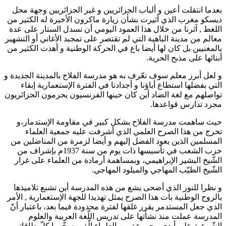
بعدما انتقلت أعين و ألباب الجزائريين و غير الجزائريين وجهة محل
ديسكو مغرب الذي أثيرت بشأن زيارة ماكرون الأخيرة له الكثير من
اللغط , آثرنا من خلال هذا العمود اليومي أن نسدل الستار على عدة
معالم من مدينة الباهية التي لم تقتصر على تمجبد الأغاني أو التشهير
بالمغنيين بل كان لها أيضا باع في الحركة الوطنية و أهدت الكثير من
أبنائها على مذبح الحرية.
و لعل أبرز معلم سوف نعّرف به هو مدرسة الفلاح بالمدينة الجديدة و
التي بفضلها استطاع أباؤنا و أجدادنا في الفترة الإستعمارية إبقاء
تواصلهم مع لغة الضاد أين كان حينها الفرنسيون يحرمون الجزائريون
مجرد تدارس قواعدها.
حيث ساهمت مدرسة الفلاح بشكل كبير في مقاومة الإستدمار،و
تخرج من هذا الصرح العلمي الذي أشرفت عليه جمعية العلماء
المسلمين الذين يعود الفضل إليهم و أيضا لزمرة من المناضلين من
حزب الشعب في تأسيسها ذات يوم من سنة 1937م بإشراف من
الشّيخ البشير الإبراهيمي، وبمساهمة أرمادة من العلماء على غرار
الشّيخ الطيّب المهاجي والميلود المهاجي.
و نظرا للنور الذي أضحى يشع من هذه المدرسة أين تشبع تلاميذها
بالروح الوطنية بات هذا الصرح يمثل تهديدا للجهة الإستعمارية , الأمر
الذي جعل المستدمر يقرر غلقها لفترة محدودة فيما بعد، باعتبار أنّ
المدرسة عملت منذ نشأتها على تدريس اللّغة العربية والعلوم
الشّرعية على أيدي مجموعة من العلماء الّذين سخّروا كلّ طاقاتهم