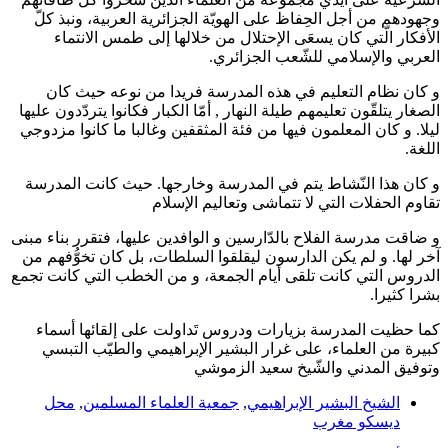
وجهودهم من أجل الحِفاظ على الهويّة الجزائرية العربية، ونبذ كلّ
الأفكار الّتي كان يسعَى الإحتلال من خلالها إلى طمس الانتماء
العربي والإسلامي للشّعب الجزائري.
و كان نظام التعليم في هذه المدرسة فريدا من نوعه حيث كان
الصغار يتلقّون تعليمهم طيلة النهار , أمّا الكبار فكانوا يتردّدون عليها
ليلا. و كان المعلمون فيها من فئة المثقفين وغالبا ما كانوا مزدوجي
اللغة.
و كان هذا النّشاط يتم في المدرسة وخارجها. حيث كانت المدرسة
تقاوم الحفلات التي لا تتماشى وتعاليم الإسلام
و ضاقت مدرسة الفلاح بالدّارسين و الوافدين عليها، فتقرر بناء مبنى
آخر لها. و لم يكن الدارسون ليقلقوا السلطات، بل كان تخوُّفهم من
الدروس التي كانت تلقى أيام الجمعة، و من الخطب التي كانت تجمع
بشرا كثيرا.
كما حظيت المدرسة بزيارات ودروس تَداولت على إلقائها أسماء
كبيرة من العلماء، على غرار البشير الإبراهيمي والطيّب التبسي
وتوفيق المدني والشّيخ سعيد الزموشي
الشيخ البشير الإبراهيمي
,
جمعية العلماء المسلمين
,
محل
ديسكو مغرب