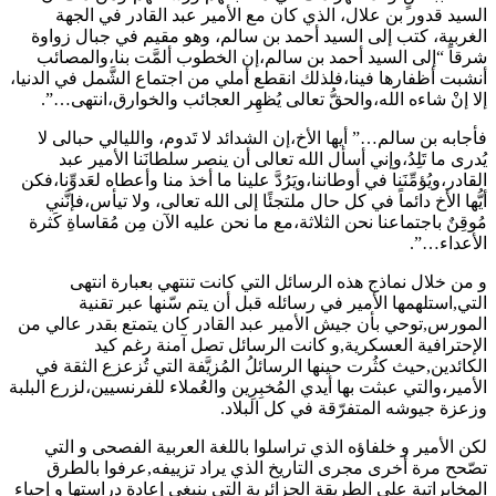
السيد قدور بن علال، الذي كان مع الأمير عبد القادر في الجهة
الغربية، كتب إلى السيد أحمد بن سالم، وهو مقيم في جبال زواوة
شرقاً “إلى السيد أحمد بن سالم،إن الخطوب ألمَّت بنا،والمصائب
أنشبت أظفارها فينا،فلذلك انقطع أملي من اجتماع الشَّمل في الدنيا،
إلا إنْ شاءه الله،والحقُّ تعالى يُظهِر العجائب والخوارق،انتهى…”.
فأجابه بن سالم…” أيها الأخ،إن الشدائد لا تَدوم، والليالي حبالى لا
يُدرى ما تَلِدُ،وإني أسأل الله تعالى أن ينصر سلطانَنا الأمير عبد
القادر،ويُؤمِّنَنا في أوطاننا،ويَرُدَّ علينا ما أخذ منا وأعطاه لعَدوِّنا،فكن
أيُّها الأخ دائماً في كل حال ملتجئًا إلى الله تعالى، ولا تيأس،فإنَّني
مُوقِنٌ باجتماعنا نحن الثلاثة،مع ما نحن عليه الآن مِن مُقاساةِ كَثرة
الأعداء…”.
و من خلال نماذج هذه الرسائل التي كانت تنتهي بعبارة انتهى
التي,استلهمها الأمير في رسائله قبل أن يتم سّنها عبر تقنية
المورس,توحي بأن جيش الأمير عبد القادر كان يتمتع بقدر عالي من
الإحترافية العسكرية,و كانت الرسائل تصل آمنة رغم كيد
الكائدين,حيث كثُرت حينها الرسائلُ المُزيَّفة التي تُزعزع الثقة في
الأمير،والتي عبثت بها أيدي المُخبِرِين والعُملاء للفرنسيين،لزرع البلبة
وزعزة جيوشه المتفرّقة في كل البلاد.
لكن الأمير و خلفاؤه الذي تراسلوا باللغة العربية الفصحى و التي
تصّحح مرة أخرى مجرى التاريخ الذي يراد تزييفه,عرفوا بالطرق
المخابراتية على الطريقة الجزائرية التي ينبغي إعادة دراستها و إحياء