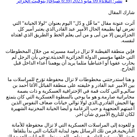
نشر:
الثلاثاء 09 مايو 2023 [6:39 صباحًا] بتوقيت الجزائر
شارك المقال
آثرت عنونة مقال “ما قّل و دّل” اليوم بعنوان “لولا الخيانة” التي
تعرض لها بطبيعة الحال الأمير عبد القادر,الذي يعتبر أمير كل
الجزائريين إلا من أبى و من أبى يعلم الخط و الطريق الذي اهتداه
لنفسه.
فإبن منطقة القيطنة لا تزال دراسة مسيرته من خلال المخطوطات
التي خلفها مؤسس الدولة الجزائرية الحديثة,توحي بأن الرجل لم
يحارب عفويا أو اعتباطيا مثلما يريد أن يوهمنا أعداء الداخل قبل
الخارج.
و هنا استدرجتني مخطوطات لا تزال محفوظة تؤرخ للمراسلات ما
بين الأمير عبد القادر و خليفته على منطقة القبائل الآغا أحمد بن
سالم,و التي كانت قمة في الإحترافية العسكرية و ذات بصمة
مخابراتية صارمة,و هو ما يوحي بالسطوة العسكرية التي كان يتمتع
بها الجيش القادري,الذي لولا توالي خيانات ضعاف النفوس الذين
أعمتهم العنجهية و حب الزعامة و أيضا الخيانة المخزنية الشهيرة
لكان للتاريخ الأميري شأن آخر.
و للعودة إلى المراسلات العسكرية التي لا تزال محفوظة للأمانة
التاريخية,فزمن تلك الرسائل يعود لبداية النكبات التي بدأ يتلقاها
جيش الأمير عبد القادر في نواحي الغرب نظير الخيانات العديدة التي