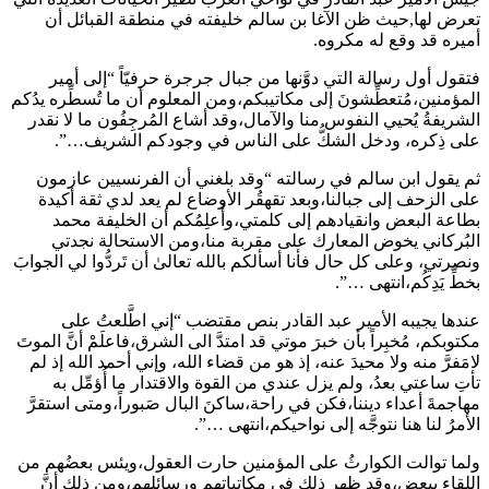
تعرض لها,حيث ظن الآغا بن سالم خليفته في منطقة القبائل أن
أميره قد وقع له مكروه.
فتقول أول رسالة التي دوَّنها من جبال جرجرة حرفيّاً “إلى أمير
المؤمنين،مُتعطِّشونَ إلى مكاتيبكم،ومن المعلوم أن ما تُسطِّره يدُكم
الشريفةُ يُحيي النفوس منا والآمال،وقد أشاع المُرجِفُون ما لا نقدر
على ذِكره، ودخل الشكُّ على الناس في وجودكم الشريف…”.
ثم يقول ابن سالم في رسالته “وقد بلغني أن الفرنسيين عازمون
على الزحف إلى جبالنا،وبعد تقهقُر الأوضاع لم يعد لدي ثقة أكيدة
بطاعة البعض وانقيادهم إلى كلمتي،وأُعلِمُكم أن الخليفة محمد
البُركاني يخوض المعارك على مقربة منا،ومن الاستحالة نجدتي
ونصرتي، وعلى كل حال فأنا أسألكم بالله تعالىٰ أن تَردُّوا لي الجوابَ
بخطِّ يَدِكُم،انتهى …”.
عندها يجيبه الأمير عبد القادر بنص مقتضب “إني اطَّلعتُ على
مكتوبكم، مُخبِراً بأن خبرَ موتي قد امتدَّ الى الشرق،فاعلَمْ أنَّ الموتَ
لامَفرَّ منه ولا محيدَ عنه، إذ هو من قضاء الله، وإني أحمد الله إذ لم
تأتِ ساعتي بعدُ، ولم يزل عندي من القوة والاقتدار ما أُؤمِّل به
مهاجمةَ أعداء ديننا،فكن في راحة،ساكنَ البال صَبوراً،ومتى استقرَّ
الأمرُ لنا هنا نتوجَّه إلى نواحيكم،انتهى …”.
ولما توالت الكوارثُ على المؤمنين حارت العقول،ويئس بعضُهم من
اللقاء ببعضٍ،وقد ظهر ذلك في مكاتباتهم ورسائلهم،ومن ذلك أنَّ