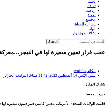
تعليم
ثقافة
رياضة
صحة
مجتمع
الدين و الحياة
دولي
إعلانات وإشهار
Search
عقب قرار تعيين سفيرة لها في النيجر…معركة 
الكاتب:
makal
نشر:
الإثنين 14 أغسطس 2023 [11:42 صباحًا] بتوقيت الجزائر
شارك المقال
حبيب. محمد
قامت الولايات المتحدة الأمريكية بتعيين كاثلين فيتزجيبون سفيرة لها