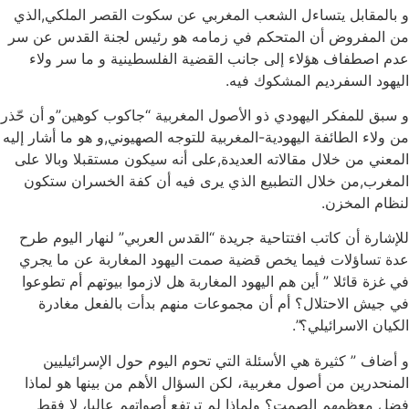
و بالمقابل يتساءل الشعب المغربي عن سكوت القصر الملكي,الذي
من المفروض أن المتحكم في زمامه هو رئيس لجنة القدس عن سر
عدم اصطفاف هؤلاء إلى جانب القضية الفلسطينية و ما سر ولاء
اليهود السفرديم المشكوك فيه.
و سبق للمفكر اليهودي ذو الأصول المغربية “جاكوب كوهين”و أن حّذر
من ولاء الطائفة اليهودية-المغربية للتوجه الصهيوني,و هو ما أشار إليه
المعني من خلال مقالاته العديدة,على أنه سيكون مستقبلا وبالا على
المغرب,من خلال التطبيع الذي يرى فيه أن كفة الخسران ستكون
لنظام المخزن.
للإشارة أن كاتب افتتاحية جريدة “القدس العربي” لنهار اليوم طرح
عدة تساؤلات فيما يخص قضية صمت اليهود المغاربة عن ما يجري
في غزة قائلا ” أين هم اليهود المغاربة هل لازموا بيوتهم أم تطوعوا
في جيش الاحتلال؟ أم أن مجموعات منهم بدأت بالفعل مغادرة
الكيان الاسرائيلي؟”.
و أضاف ” كثيرة هي الأسئلة التي تحوم اليوم حول الإسرائيليين
المنحدرين من أصول مغربية، لكن السؤال الأهم من بينها هو لماذا
فضل معظمهم الصمت؟ ولماذا لم ترتفع أصواتهم عاليا، لا فقط