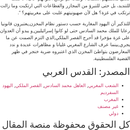
للتنديد، بل حتى للتبرؤ من المجازر والفظاعات التي ارتكبت وما زالت
ترتكب في غزة؟ هل لأن صهيونيتهم غلبت على مغربيتهم؟ “.
للتذكير أن اليهود المغاربة حسب دستور نظام المخزن,يعتبرون قانونيا
رعايا للملك محمد السادس حتى لو كانوا إسرائيليين,و يبدو أن العدوان
على غزة مؤخرا قد أحرج القصر الملكي,الذي التزم الصمت عن ما
يجري,بينما عرف الشارع المغربي غليانا و مظاهرات عديدة و ندد
المعارضون بتواطئ المخزن الذي اعتبروه ضربة خنجر في ظهر
القضية الفلسطينية.
المصدر: القدس العربي
الشعب المغربي
,
العاهل محمد السادس
,
القصر الملكي
,
اليهود
السفرديم
المغرب
غير مصنف
دولي
كل الحقوق محفوظة منصة المقال