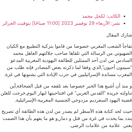
الكاتب:
لكحل محمد
نشر:
الأربعاء 29 نوفمبر 2023 [11:00 صباحًا] بتوقيت الجزائر
شارك المقال
تفاجأ الشعب المغربي خصوصا من قاموا بتزكية التطبيع مع الكيان
الصهيوني من الرسالة التي تلقاها صاحب جلالتهم العاهل محمد
السادس من لدن أحد الممثلين للطائفة اليهودية المغربية المدعو
“سيمون أحيون”,الذي وفقا لما ذكرته بعض المصادر فإنه طلب من
المغرب مساندة الإسرائيليين في حرب الإبادة التي يشنونها في غزة.
و منذ أن أشيع هذا الخبر خصوصا بعد تلقفه من قبل الصحافة,أين
تناولته جريدة “القدس العربي” في افتتاحيتها لنهار اليوم,خرجت للعلن
قضية اليهود السفرديم مزدوجي الجنسية المغربية-الإسرائيلية.
حيث لحد كتابة هذه الأسطر لم يصدر من لدن هذه الطائفة أي تصريح
يندد بما يحدث في غزة من قتل و دمار,و هو ما يفهم بأن هذا الصمت
يعني علامة من علامات الرضى.