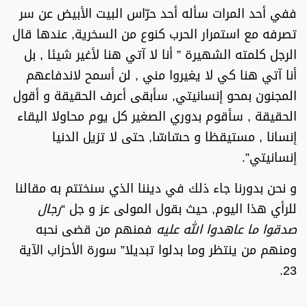
ففي أحد المرات سأله أحد حرّاس البيت الأبيض عن سر
تصرفه مع استمرار الحرب كنوع من السخرية, عندها قال
الرجل كلمته الشهيرة ” أنا لا آتي هنا لأغير شيئا , بل
أنا آتي هنا كي لا يغيروا مني , لن أسمح لاندفاعهم
المجنون بمحو إنسانيتي, سأبقى أعرف الحقيقة و أقول
الحقيقة , سأقوم بدوري الصغير كل يوم محاولا اليقاء
إنسانا , مستيقظا و حسّاسّا, حتى لا تزيل الدنيا
إنسانيتي”.
و نحن بدورنا جاء ذلك في ديننا الذي سنختتم به مقالنا
للرأي هذا اليوم, حيث بقول المولى عز و جل “
رجال
صدقوا ما عاهدوا الله عليه
فمنهم من قضى نحبه
ومنهم من ينتظر وما بدلوا تبديلا” سورة الأحزاب الآية
23.