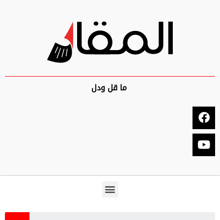
ما قل ودل