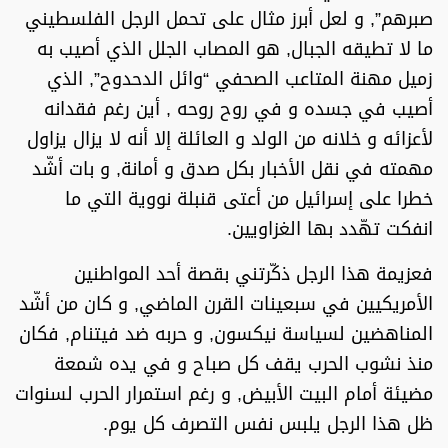
صبرهم”, و لعل أبرز مثال على تحمل الرجل الفلسطيني
ما لا تطيقه الجبال, هو المصاب الجلل الذي أصيب به
زميل مهنة المتاعب الصحفي “وائل الدحدوح”, الذي
أصيب في جسده و في روح روحه , أين رغم فقدانه
لأعزائه و خلانه من الولد و العائلة إلا أنه لا يزال يزاول
مهمته في نقل الأخبار بكل صدق و أمانة, و بات أشّد
خطرا على إسرائيل من أعتى قنبلة نووية التي ما
انفكت تهّدد بها الغزاويين.
فعزيمة هذا الرجل ذكّرتني بقصة أحد المواطنين
الأمريكيين في سبعينات القرن الماضي, و كان من أشّد
المناهضين لسياسة نيكسون, و حربه ضد فيتنام, فكان
منذ نشوب الحرب يقف كل صباح و في يده شمعة
مضيئة أمام البيت الأبيض, و رغم استمرار الحرب لسنوات
ظل هذا الرجل يلبس نفس التصرف كل يوم.