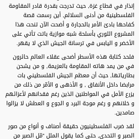
إنذار في قطاع غزة, حيث تدرجت بقدرة قادر المقاومة
الفلسطينية من أدنى السلالم, أين رسمت قصة
كفاحها بادئ الأمر بالحجارة و أضحت الآن تنحت هذا
المشروع الثوري بأسلحة شبه موازية باتت تأتي على
الأخضر و اليابس في ترسانة الجيش الذي لا يقهر.
فلحد كتابة هذه الأسطر أضحى عقلاء العالم حائرون
في من يمد هاته المقاومة بالعزيمة, و من يشحن
بطارياتها, حيث أن معظم الجيش الفلسطيني بات
مرابضا داخل الأنفاق , و الأذهى و الأمّر من ذلك من
يزرع الأمل في المواطنين الذين رغم فقدانهم لأعزائهم
و خلانهم و رغم موجة البرد و الجوع و العطش لا يزالوا
صامدين.
لقد ضرب الفلسطينيون حقيقة أصناف و أنواع من صور
الصبر و التحدي, حتى كما يقول المثل “مّل الصبر من