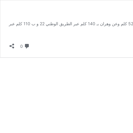
مهدي الباز لؤلؤة المغرب الكبير “تلمسان”، المدينة الواقعة في شمال غرب الجزائر، ثاني أهم مدينة في الجهة الغربية بعد وهران، تبعد عن العاصمة بـ 520 كلم وعن وهران بـ 140 كلم عبر الطريق الوطني 22 و ب 110 كلم عبر
لا تعليق
0