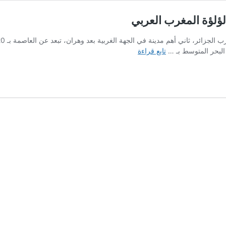
لؤة المغرب العربي
مسجد
تابع قراءة
المنصورة…
معلم
ديني
وسياحي
في
قلب
لؤلؤة
المغرب
العربي