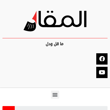
ما قل ودل