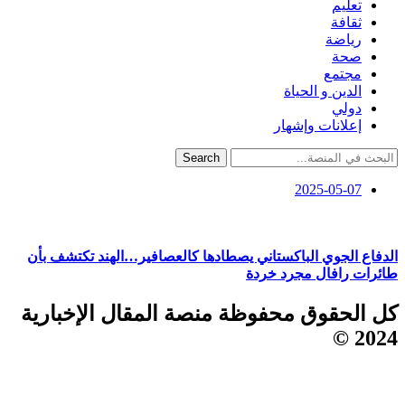
تعليم
ثقافة
رياضة
صحة
مجتمع
الدين و الحياة
دولي
إعلانات وإشهار
Search
2025-05-07
الدفاع الجوي الباكستاني يصطادها كالعصافير…الهند تكتشف بأن
طائرات رافال مجرد خردة
كل الحقوق محفوظة منصة المقال الإخبارية
2024 ©