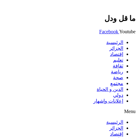
ما قل ودل
Facebook
Youtube
الرئيسية
الجزائر
إقتصاد
تعليم
ثقافة
رياضة
صحة
مجتمع
الدين و الحياة
دولي
إعلانات وإشهار
Menu
الرئيسية
الجزائر
إقتصاد