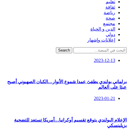
تعليم
ثقافة
رياضة
صحة
مجتمع
الدين و الحياة
دولي
إعلانات وإشهار
Search
2023-12-13
برلماني بولندي يطفئ عمدا شموع الأنوار…الكيان الصهيوني أصبح
عبئا على العالم
2023-01-21
الإعلام البولندي يتوقع تقسيم أوكرانيا…أمريكا تستعد للتضحية
بزيلينسكي