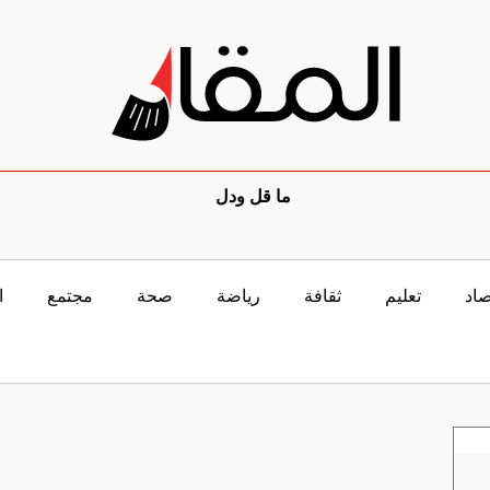
ما قل ودل
صاد
تعليم
ثقافة
رياضة
صحة
مجتمع
ا