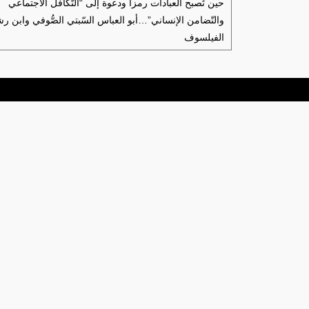
حين تُصبح العبادات رمزاً ودعوة إلى “التّكافل الاجتماعي
والتّضامن الإنساني”…أبو العباس السّبتي الصُّوفي وابن ر
الفيلسوف