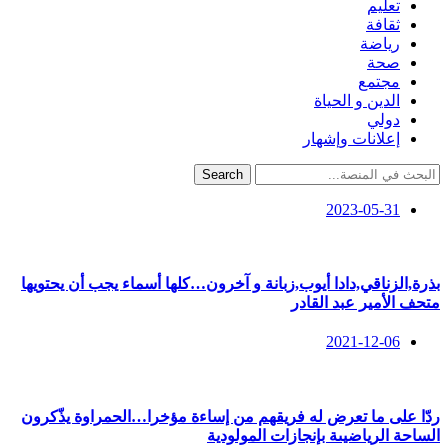
تعليم
ثقافة
رياضة
صحة
مجتمع
الدين و الحياة
دولي
إعلانات وإشهار
Search
2023-05-31
بذرة,الزناقي,دادا أيوب,زبانة و آخرون…كلها أسماء يجب أن يحتويها
متحف الأمير عبد القادر
2021-12-06
ردّا على ما تعرض له فريقهم من إساءة مؤخرا…الحمراوة يذّكرون
الساحة الرياضيىة بإنجازات المولودية