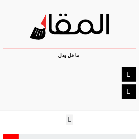
ما قل ودل