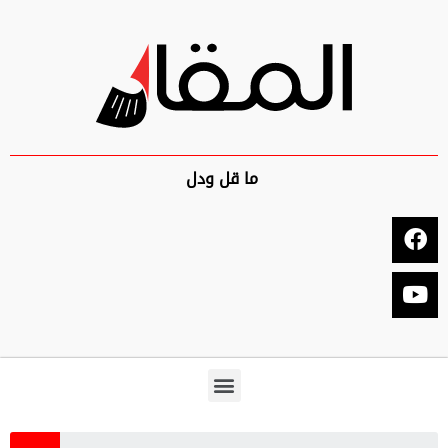
ما قل ودل