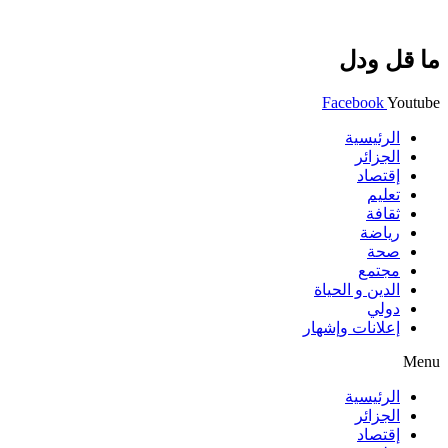
ما قل ودل
Facebook
Youtube
الرئيسية
الجزائر
إقتصاد
تعليم
ثقافة
رياضة
صحة
مجتمع
الدين و الحياة
دولي
إعلانات وإشهار
Menu
الرئيسية
الجزائر
إقتصاد