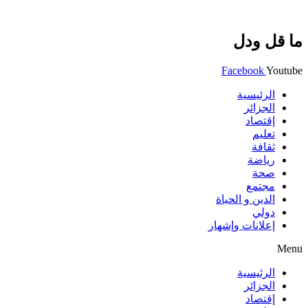
ما قل ودل
Facebook
Youtube
الرئيسية
الجزائر
إقتصاد
تعليم
ثقافة
رياضة
صحة
مجتمع
الدين و الحياة
دولي
إعلانات وإشهار
Menu
الرئيسية
الجزائر
إقتصاد