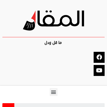
ما قل ودل