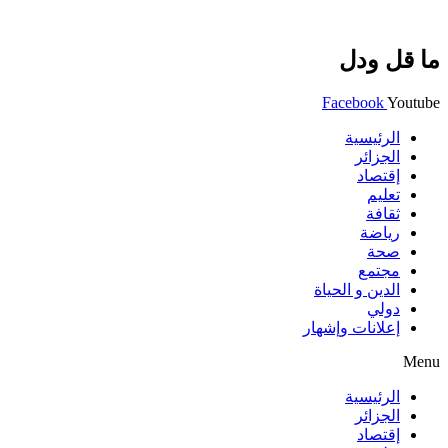
ما قل ودل
Facebook
Youtube
الرئيسية
الجزائر
إقتصاد
تعليم
ثقافة
رياضة
صحة
مجتمع
الدين و الحياة
دولي
إعلانات وإشهار
Menu
الرئيسية
الجزائر
إقتصاد