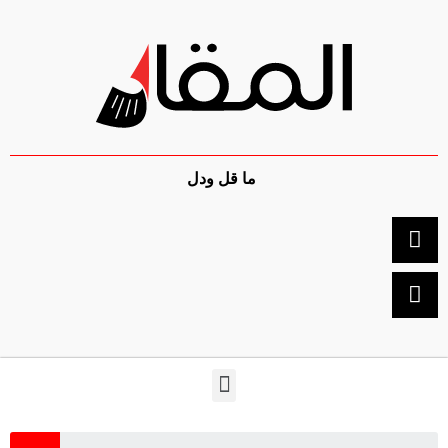
ما قل ودل