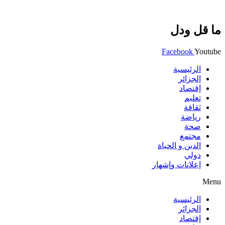
ما قل ودل
Facebook
Youtube
الرئيسية
الجزائر
إقتصاد
تعليم
ثقافة
رياضة
صحة
مجتمع
الدين و الحياة
دولي
إعلانات وإشهار
Menu
الرئيسية
الجزائر
إقتصاد