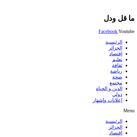
ما قل ودل
Facebook
Youtube
الرئيسية
الجزائر
إقتصاد
تعليم
ثقافة
رياضة
صحة
مجتمع
الدين و الحياة
دولي
إعلانات وإشهار
Menu
الرئيسية
الجزائر
إقتصاد