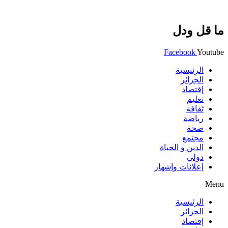
ما قل ودل
Facebook
Youtube
الرئيسية
الجزائر
إقتصاد
تعليم
ثقافة
رياضة
صحة
مجتمع
الدين و الحياة
دولي
إعلانات وإشهار
Menu
الرئيسية
الجزائر
إقتصاد