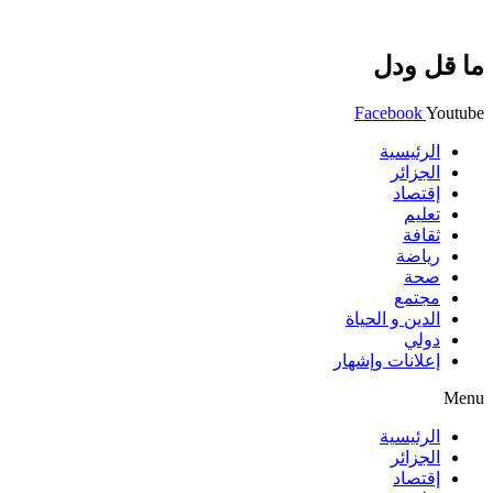
ما قل ودل
Facebook
Youtube
الرئيسية
الجزائر
إقتصاد
تعليم
ثقافة
رياضة
صحة
مجتمع
الدين و الحياة
دولي
إعلانات وإشهار
Menu
الرئيسية
الجزائر
إقتصاد