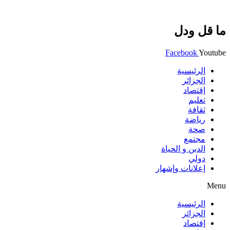
ما قل ودل
Facebook
Youtube
الرئيسية
الجزائر
إقتصاد
تعليم
ثقافة
رياضة
صحة
مجتمع
الدين و الحياة
دولي
إعلانات وإشهار
Menu
الرئيسية
الجزائر
إقتصاد