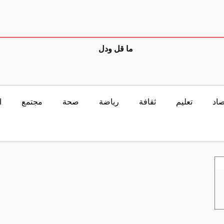
ما قل ودل
صاد
تعليم
ثقافة
رياضة
صحة
مجتمع
ا