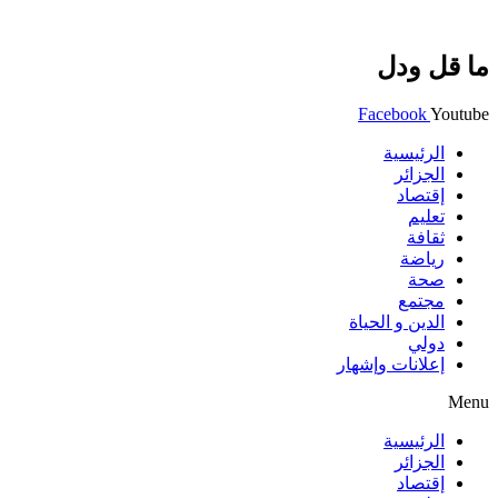
ما قل ودل
Facebook
Youtube
الرئيسية
الجزائر
إقتصاد
تعليم
ثقافة
رياضة
صحة
مجتمع
الدين و الحياة
دولي
إعلانات وإشهار
Menu
الرئيسية
الجزائر
إقتصاد