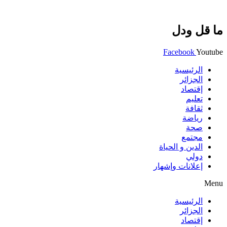
ما قل ودل
Facebook
Youtube
الرئيسية
الجزائر
إقتصاد
تعليم
ثقافة
رياضة
صحة
مجتمع
الدين و الحياة
دولي
إعلانات وإشهار
Menu
الرئيسية
الجزائر
إقتصاد