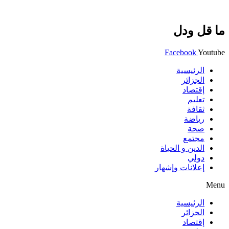
ما قل ودل
Facebook
Youtube
الرئيسية
الجزائر
إقتصاد
تعليم
ثقافة
رياضة
صحة
مجتمع
الدين و الحياة
دولي
إعلانات وإشهار
Menu
الرئيسية
الجزائر
إقتصاد