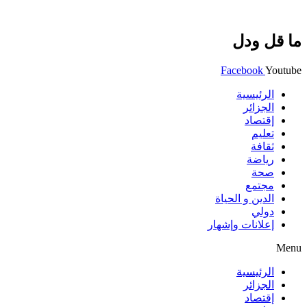
ما قل ودل
Facebook
Youtube
الرئيسية
الجزائر
إقتصاد
تعليم
ثقافة
رياضة
صحة
مجتمع
الدين و الحياة
دولي
إعلانات وإشهار
Menu
الرئيسية
الجزائر
إقتصاد