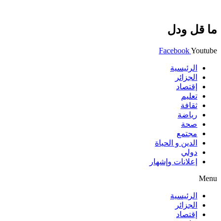
ما قل ودل
Facebook
Youtube
الرئيسية
الجزائر
إقتصاد
تعليم
ثقافة
رياضة
صحة
مجتمع
الدين و الحياة
دولي
إعلانات وإشهار
Menu
الرئيسية
الجزائر
إقتصاد