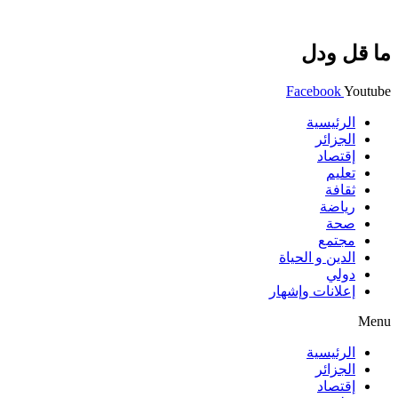
ما قل ودل
Facebook
Youtube
الرئيسية
الجزائر
إقتصاد
تعليم
ثقافة
رياضة
صحة
مجتمع
الدين و الحياة
دولي
إعلانات وإشهار
Menu
الرئيسية
الجزائر
إقتصاد