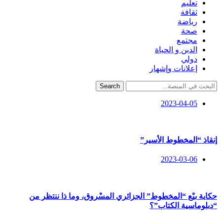
تعليم
ثقافة
رياضة
صحة
مجتمع
الدين و الحياة
دولي
إعلانات وإشهار
Search
2023-04-05
إنقاذ “المخطوط الأسير”
2023-03-06
حكاية بيْع “المخطوط” الجزائري المسْروق، وما ذا ننتظر من
“دبلوماسية الكتاب”؟