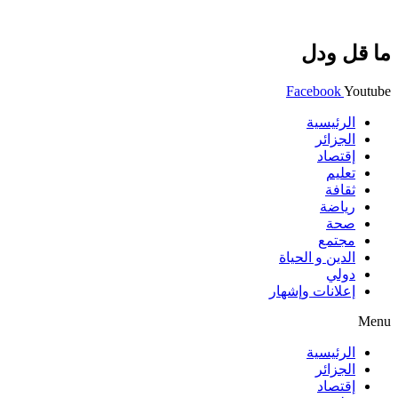
ما قل ودل
Facebook
Youtube
الرئيسية
الجزائر
إقتصاد
تعليم
ثقافة
رياضة
صحة
مجتمع
الدين و الحياة
دولي
إعلانات وإشهار
Menu
الرئيسية
الجزائر
إقتصاد