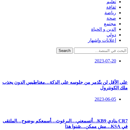
تعليم
ثقافة
رياضة
صحة
مجتمع
الدين و الحياة
دولي
إعلانات وإشهار
Search
2023-07-20
على الأقل لن يتّذمر من جلوسه على الدكة…مغناطيس الدون يجذب
ملك الكونترول
2023-06-05
CR7 ينادي KB9…أتسمعني…البرغوث…أسمعكم بوضوح…الملتقى
في KSA…مش ممكن…شنوا هذا