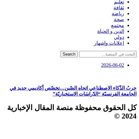
تعليم
ثقافة
رياضة
صحة
مجتمع
الدين و الحياة
دولي
إعلانات وإشهار
Search
2026-06-02
حربُ الذّكاء الاصطناعي اتجاه الصّين…تخصّص أكاديمي جديد في
الجامعة الفرنسيّة “الدّراسَات الاستخباريّة”
كل الحقوق محفوظة منصة المقال الإخبارية
2024 ©