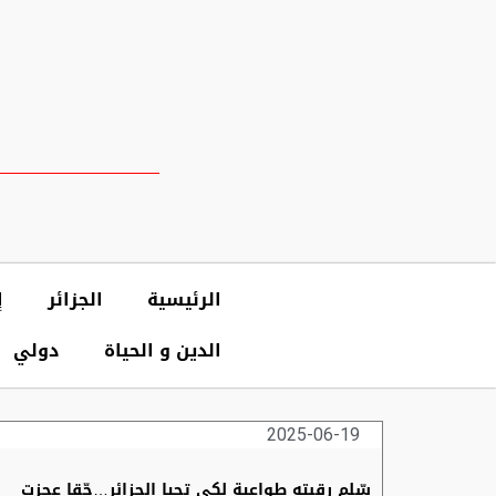
الرئيسية
الجزائر
إ
الدين و الحياة
دولي
2025-06-19
سّلم رقبته طواعية لكي تحيا الجزائر…حّقا عجزت