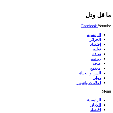
ما قل ودل
Facebook
Youtube
الرئيسية
الجزائر
إقتصاد
تعليم
ثقافة
رياضة
صحة
مجتمع
الدين و الحياة
دولي
إعلانات وإشهار
Menu
الرئيسية
الجزائر
إقتصاد